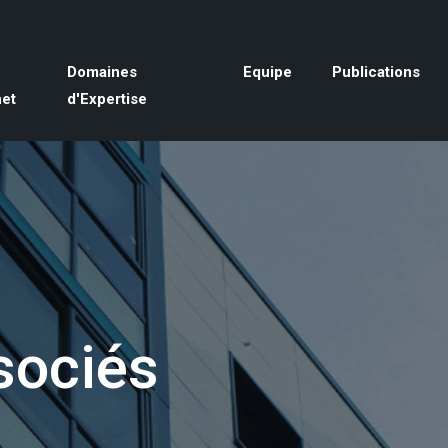
Domaines
Equipe
Publications
net
d'Expertise
sociés