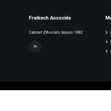
Fraikech Associés
M
Cabinet d'Avocats depuis 1982
Copyright ©
2026 Tous droits réservés |
FRAIK
Développé par
Octonet